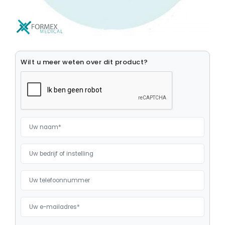
Medische Computers
Medische Monitoren
Medische Muizen
Wilt u meer weten over dit product?
Medische Toetsenborden
Monitor Beugels
Opslagmedia
Ouderenzorg
Patient Infotainment
Robotica
Stroomvoorzieningen
Tablets en computers
Zorgsmartphones