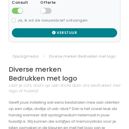
Consult
Offerte
Ja, ik wil de nieuwsbrief ontvangen.
VERSTUUR
Opslagmedia
Diverse merken Bedrukken met logo
Diverse merken
Bedrukken met logo
Laat je cd's, dvd's op usb-sticks door ons bedrukken met
logo of huisstijl
Geeft jouw instelling wel eens bestanden mee aan cliënten
op een cdtje, dvdtje of usb-stick? Dan is het zowel leuk als
handig wanneer dat opslagmedium helemaal in jouw
huisstijl is. Wij kunnen die schijfjes of memorysticks voor je
laten opmaken in de kleuren en met het logo van je