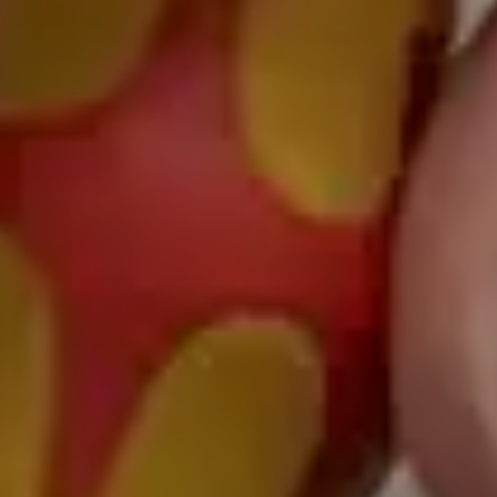
Medische Computers
Medische Monitoren
Medische Muizen
Medische Toetsenborden
Monitor Beugels
Opslagmedia
Ouderenzorg
Patient Infotainment
Robotica
Stroomvoorzieningen
Tablets en computers
Zorgsmartphones