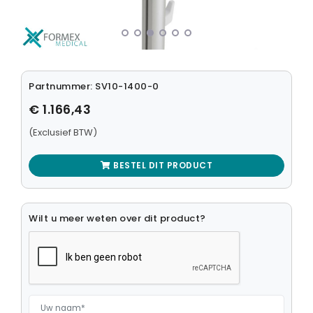
Medische Computers
Medische Monitoren
Medische Muizen
Partnummer: SV10-1400-0
Medische Toetsenborden
€ 1.166,43
Monitor Beugels
(Exclusief BTW)
Opslagmedia
BESTEL DIT PRODUCT
Ouderenzorg
Patient Infotainment
Wilt u meer weten over dit product?
Robotica
Stroomvoorzieningen
Tablets en computers
Zorgsmartphones