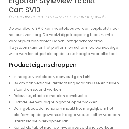
Ergotron
StyleView Tablet
Cart SV10
Een medische tablettrolley met een licht gewicht
De wendbare SV10 kan moeiteloos worden verplaatst naar
het punt van zorg. De veelzijdige koppeling biedt ruimte
voor vrijwel elke tablet. Dankzij het gepatenteerde
liftsysteem kunnen het platform en scherm op eenvoudige
wijze worden afgesteld op de juiste hoogte voor elke taak.
Producteigenschappen
In hoogte verstelbaar, eenvoudig en licht
38 cm aan verticale verplaatsing voor afwisselen tussen
zittend en staand werken
Robuuste, stabiele metalen constructie
Gladde, eenvoudig reinigbare oppervlakken
De ingebouwde handrem maakt het mogelijk om het
platform op de gewenste hoogte vast te zetten voor een
uiterst stabiel werkoppervlak
Kantel de tablet naar de invoerpositie die je voorkeur