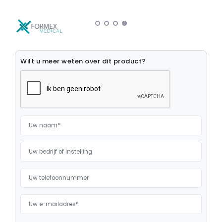
Medische Computers
Medische Monitoren
Medische Muizen
Wilt u meer weten over dit product?
Medische Toetsenborden
Monitor Beugels
Opslagmedia
Ouderenzorg
Patient Infotainment
Robotica
Stroomvoorzieningen
Tablets en computers
Zorgsmartphones