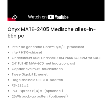
Onyx MATE-2405 Medische alles-in-
één pc
Intel® 9e generatie Core™ i7/i5/i3-processor
Intel® H310-chipset
Ondersteunt Dual Channel DDR4 2666 SODIMM tot 64GB
24" Full HD MVA-LCD met hoog contrast
Capacitieve multi-touchscreen
Twee Gigabit Ethernet
Hoge snelheid USB 3.0-poorten
RS-232 x 2
PCI-Express x [4] x 1 (optioneel)
25Wh back-up batterij (optioneel)