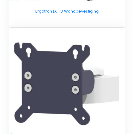
Ergotron LX HD Wandbevestiging