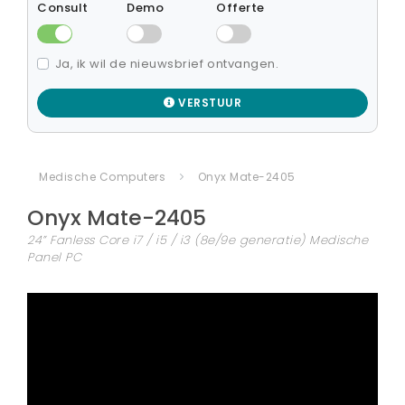
Consult
Demo
Offerte
Ja, ik wil de nieuwsbrief ontvangen.
VERSTUUR
Medische Computers
Onyx Mate-2405
Onyx
Mate-2405
24” Fanless Core i7 / i5 / i3 (8e/9e generatie) Medische
Panel PC