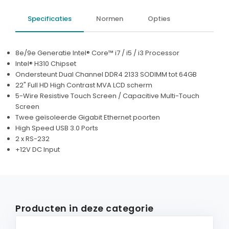
Specificaties
Normen
Opties
8e/9e Generatie Intel® Core™ i7 / i5 / i3 Processor
Intel® H310 Chipset
Ondersteunt Dual Channel DDR4 2133 SODIMM tot 64GB
22" Full HD High Contrast MVA LCD scherm
5-Wire Resistive Touch Screen / Capacitive Multi-Touch
Screen
Twee geïsoleerde Gigabit Ethernet poorten
High Speed USB 3.0 Ports
2 x RS-232
+12V DC Input
Producten in deze categorie