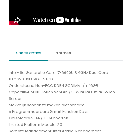
Specificaties
Normen
Intel® 6e Generatie Core i7-6600U 3.4GHz Dual Core
11.6” 220-nits WXGA LCD
Ondersteund Non-ECC DDR4 SODIMM t/m 16GB
Capacitive Multi-Touch Screen / 5-Wire Resistive Touch
Screen
Makkelijk schoon te maken plat scherm
5 Programmeerbare Smart Function Keys
Geïsoleerde LAN/COM poorten
Trusted Platform Module 2.0
Remote Management: Intel Active Management