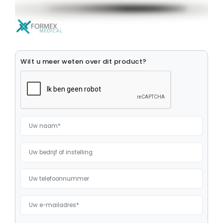
Medische Computers
Medische Monitoren
Medische Muizen
Wilt u meer weten over dit product?
Medische Toetsenborden
Monitor Beugels
Opslagmedia
Ouderenzorg
Patient Infotainment
Robotica
Stroomvoorzieningen
Tablets en computers
Zorgsmartphones