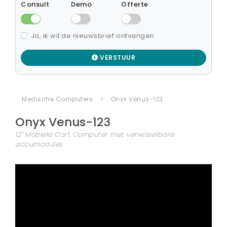
Consult
Demo
Offerte
Ja, ik wil de nieuwsbrief ontvangen.
VERSTUUR
Medische Computers
Onyx Venus-123
Onyx
Venus-123
12" Mobiele Cart Computer met verwisselbare
accumodules