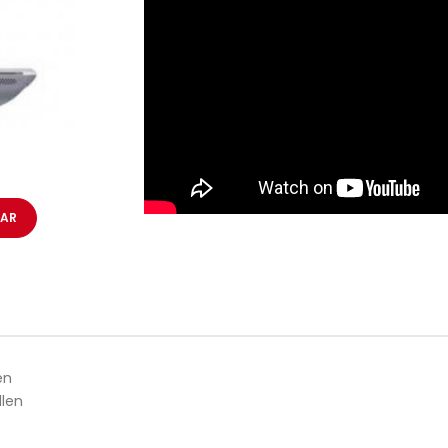
AAR
en
llen