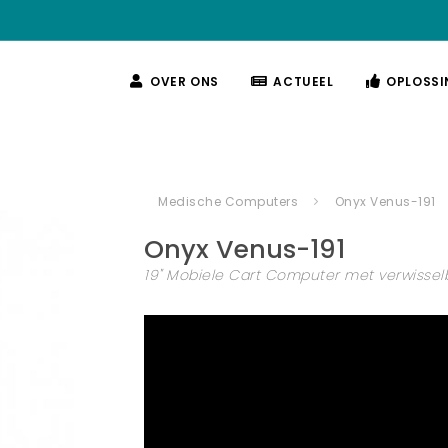
OVER ONS
ACTUEEL
OPLOSSI
Medische Computers
Onyx Venus-191
Onyx
Venus-191
19" Mobiele Cart Computer met verwisse