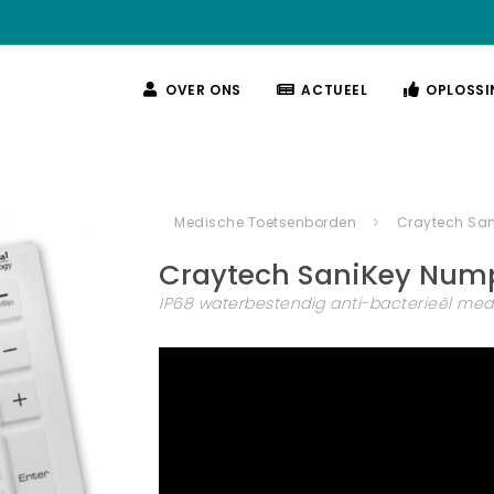
OVER ONS
ACTUEEL
OPLOSSI
Medische Toetsenborden
Craytech Sa
Craytech
SaniKey Num
IP68 waterbestendig anti-bacterieël me