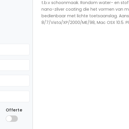
t.b.v schoonmaak. Rondom water- en stofdi
nano-zilver coating die het vormen van m
bedienbaar met lichte toetsaanslag. Aansl
8/7/Vista/XP/2000/ME/98, Mac OSX 10.5. Pl
Offerte