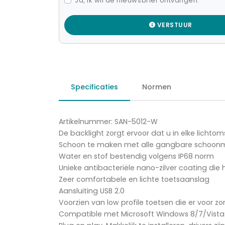
Ja, ik wil de nieuwsbrief ontvangen.
VERSTUUR
Specificaties
Normen
Artikelnummer: SAN-5012-W
De backlight zorgt ervoor dat u in elke licht
Schoon te maken met alle gangbare schoonma
Water en stof bestendig volgens IP68 norm
Unieke antibacteriële nano-zilver coating d
Zeer comfortabele en lichte toetsaanslag
Aansluiting USB 2.0
Voorzien van low profile toetsen die er voo
Compatible met Microsoft Windows 8/7/Vista