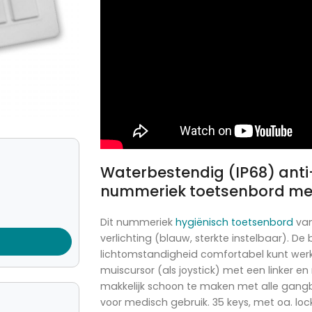
Waterbestendig (IP68) anti
nummeriek toetsenbord met
Dit nummeriek
hygiënisch toetsenbord
va
verlichting (blauw, sterkte instelbaar). De 
lichtomstandigheid comfortabel kunt werken
muiscursor (als joystick) met een linker e
makkelijk schoon te maken met alle gang
voor medisch gebruik. 35 keys, met oa. lock