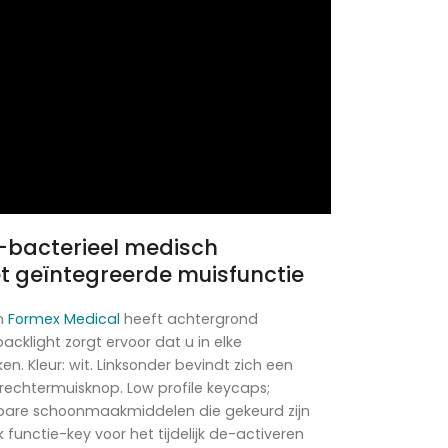
-bacterieel medisch
 geïntegreerde muisfunctie
n
Formex Medical
heeft achtergrond
backlight zorgt ervoor dat u in elke
. Kleur: wit. Linksonder bevindt zich een
n rechtermuisknop. Low profile keycaps;
bare schoonmaakmiddelen die gekeurd zijn
 functie-key voor het tijdelijk de-activeren