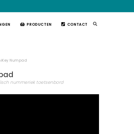
NGEN
PRODUCTEN
CONTACT
niKey Numpad
pad
disch nummeriek toetsenbord